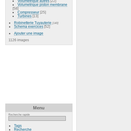
Volumetrique autres
[22]
Volumetrique piston membrane
[58]
Compresseur
[25]
Turbines
[13]
Robinetterie Tuyauterie
[140]
Schema exercices
[52]
Ajouter une image
1126 images
Menu
Recherche rapide
Tags
Recherche