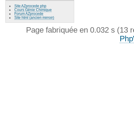
Site AZprocede php
Cours Génie Chimique
Forum AZprocede
Site html (ancien mirroir)
Page fabriquée en 0.032 s (13 
Php