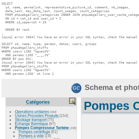
SELECT

  id, name, permalink, representative_picture_id, comment, nb_images,

  date_last, max_date_last, count_images, count_categories

  FROM phpwebgallery_categories INNER JOIN phpwebgallery_user_cache_catego
  ON id = cat_id and user_id = 2

  WHERE id_uppercat = 19

  ORDER BY rank

;

[mysql error 1064] You have an error in your SQL syntax; check the manual
SELECT id, name, type, params, datas, users, groups

FROM phpwebgallery_stuffs

WHERE users LIKE "%guest%"

  AND params LIKE "_,_,1%"

ORDER BY pos ASC;

[mysql error 1064] You have an error in your SQL syntax; check the manual 
FROM phpwebgallery_stuffs

WHERE users LIKE "%guest%"

  AND params LIKE' at line 1
Schema et pho
Catégories
Pompes C
Operations unitaires
[444]
Usines Procedes Produits
[154]
Stockage transport
[75]
Echange thermique
[97]
Pompes Compresseur Turbine
[198]
Pompes centrifuge
[61]
Pompes a vide
[19]