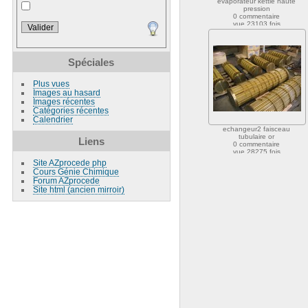
evaporateur kettle haute
pression
0 commentaire
vue 23103 fois
Spéciales
Plus vues
Images au hasard
Images récentes
Catégories récentes
Calendrier
echangeur2 faisceau
tubulaire or
Liens
0 commentaire
vue 28275 fois
Site AZprocede php
Cours Génie Chimique
Forum AZprocede
Site html (ancien mirroir)