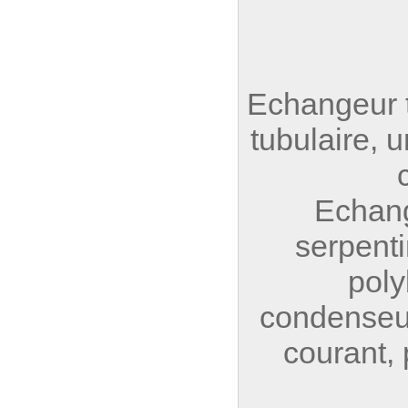
Echangeur t
tubulaire, 
Echang
serpenti
poly
condenseur
courant,