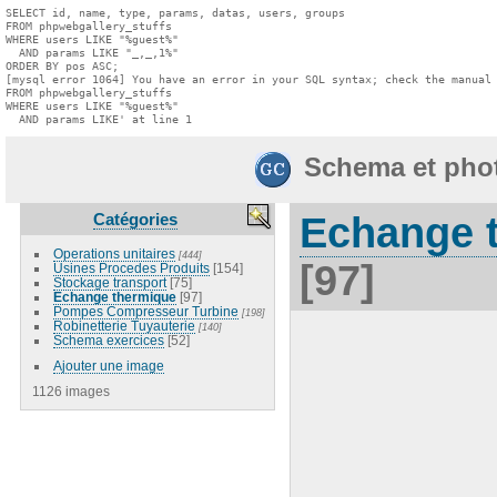
SELECT id, name, type, params, datas, users, groups

FROM phpwebgallery_stuffs

WHERE users LIKE "%guest%"

  AND params LIKE "_,_,1%"

ORDER BY pos ASC;

[mysql error 1064] You have an error in your SQL syntax; check the manual 
FROM phpwebgallery_stuffs

WHERE users LIKE "%guest%"

  AND params LIKE' at line 1
Schema et pho
Catégories
Echange 
Operations unitaires
[444]
[97]
Usines Procedes Produits
[154]
Stockage transport
[75]
Echange thermique
[97]
Pompes Compresseur Turbine
[198]
Robinetterie Tuyauterie
[140]
Schema exercices
[52]
Ajouter une image
1126 images