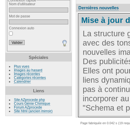
Connexion rapide
Nom d'utilisateur
Dernières nouvelles
Mot de passe
Mise à jour d
Connexion auto
La structure 
avec des ton
nouvelles im
Spéciales
Des publicité
Plus vues
Elles ont pou
Images au hasard
Images récentes
liens dynami
Catégories récentes
Calendrier
pas à continu
Liens
incorporer au
Site AZprocede php
Cours Génie Chimique
"Schema et p
Forum AZprocede
Site html (ancien mirroir)
Page fabriquée en 0.042 s (19 req