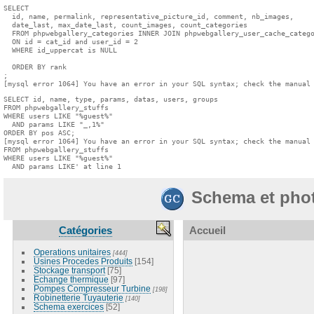
SELECT

  id, name, permalink, representative_picture_id, comment, nb_images,

  date_last, max_date_last, count_images, count_categories

  FROM phpwebgallery_categories INNER JOIN phpwebgallery_user_cache_catego
  ON id = cat_id and user_id = 2

  WHERE id_uppercat is NULL

  ORDER BY rank

;

[mysql error 1064] You have an error in your SQL syntax; check the manual
SELECT id, name, type, params, datas, users, groups

FROM phpwebgallery_stuffs

WHERE users LIKE "%guest%"

  AND params LIKE "_,1%"

ORDER BY pos ASC;

[mysql error 1064] You have an error in your SQL syntax; check the manual 
FROM phpwebgallery_stuffs

WHERE users LIKE "%guest%"

  AND params LIKE' at line 1
Schema et pho
Catégories
Accueil
Operations unitaires
[444]
Usines Procedes Produits
[154]
Stockage transport
[75]
Echange thermique
[97]
Pompes Compresseur Turbine
[198]
Robinetterie Tuyauterie
[140]
Schema exercices
[52]